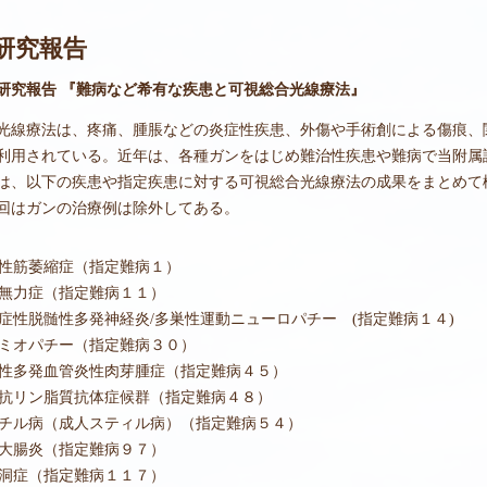
研究報告
度研究報告 『難病など希有な疾患と可視総合光線療法』
光線療法は、疼痛、腫脹などの炎症性疾患、外傷や手術創による傷痕、
利用されている。近年は、各種ガンをはじめ難治性疾患や難病で当附属
は、以下の疾患や指定疾患に対する可視総合光線療法の成果をまとめて
回はガンの治療例は除外してある。
性筋萎縮症（指定難病１）
無力症（指定難病１１）
症性脱髄性多発神経炎/多巣性運動ニューロパチー (指定難病１４)
ミオパチー（指定難病３０）
性多発血管炎性肉芽腫症（指定難病４５）
抗リン脂質抗体症候群（指定難病４８）
チル病（成人スティル病）（指定難病５４）
大腸炎（指定難病９７）
洞症（指定難病１１７）