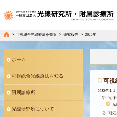
可視総合光線療法を知る
研究報告
2022年
ホーム
可視総合光線療法を知る
可視
2022年１
附属診療所
①
『心不
光
光線研究所について
②
『唾石