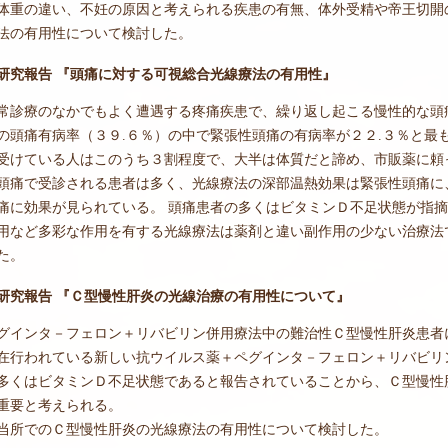
体重の違い、不妊の原因と考えられる疾患の有無、体外受精や帝王切開
法の有用性について検討した。
度研究報告 『頭痛に対する可視総合光線療法の有用性』
常診療のなかでもよく遭遇する疼痛疾患で、繰り返し起こる慢性的な頭
の頭痛有病率（３９.６％）の中で緊張性頭痛の有病率が２２.３％と最
受けている人はこのうち３割程度で、大半は体質だと諦め、市販薬に頼
頭痛で受診される患者は多く、光線療法の深部温熱効果は緊張性頭痛に
痛に効果が見られている。 頭痛患者の多くはビタミンＤ不足状態が指
用など多彩な作用を有する光線療法は薬剤と違い副作用の少ない治療法
た。
度研究報告 『Ｃ型慢性肝炎の光線治療の有用性について』
グインタ－フェロン＋リバビリン併用療法中の難治性Ｃ型慢性肝炎患者
在行われている新しい抗ウイルス薬＋ペグインタ－フェロン＋リバビリ
多くはビタミンＤ不足状態であると報告されていることから、Ｃ型慢性
重要と考えられる。
当所でのＣ型慢性肝炎の光線療法の有用性について検討した。