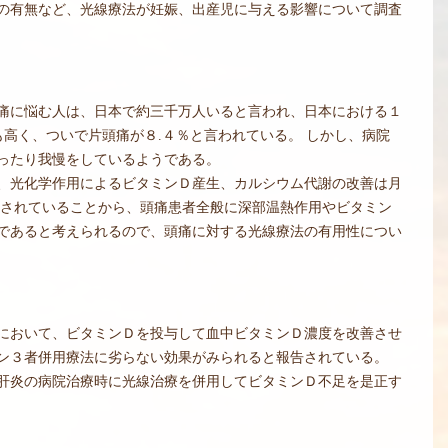
の有無など、光線療法が妊娠、出産児に与える影響について調査
痛に悩む人は、日本で約三千万人いると言われ、日本における１
も高く、ついで片頭痛が８.４％と言われている。 しかし、病院
ったり我慢をしているようである。
、光化学作用によるビタミンＤ産生、カルシウム代謝の改善は月
摘されていることから、頭痛患者全般に深部温熱作用やビタミン
であると考えられるので、頭痛に対する光線療法の有用性につい
において、ビタミンＤを投与して血中ビタミンＤ濃度を改善させ
ン３者併用療法に劣らない効果がみられると報告されている。
肝炎の病院治療時に光線治療を併用してビタミンＤ不足を是正す