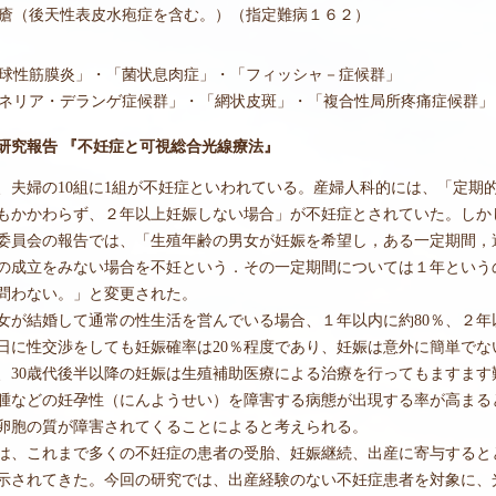
瘡（後天性表皮水疱症を含む。）（指定難病１６２）
球性筋膜炎」・「菌状息肉症」・「フィッシャ－症候群」
ネリア・デランゲ症候群」・「網状皮斑」・「複合性局所疼痛症候群」
度研究報告 『不妊症と可視総合光線療法』
、夫婦の10組に1組が不妊症といわれている。産婦人科的には、「定期
もかかわらず、２年以上妊娠しない場合」が不妊症とされていた。しかし
委員会の報告では、「生殖年齢の男女が妊娠を希望し，ある一定期間，
の成立をみない場合を不妊という．その一定期間については１年という
問わない。」と変更された。
女が結婚して通常の性生活を営んでいる場合、１年以内に約80％、２年
日に性交渉をしても妊娠確率は20％程度であり、妊娠は意外に簡単で
、30歳代後半以降の妊娠は生殖補助医療による治療を行ってもますま
腫などの妊孕性（にんようせい）を障害する病態が出現する率が高まる
卵胞の質が障害されてくることによると考えられる。
は、これまで多くの不妊症の患者の受胎、妊娠継続、出産に寄与すると
示されてきた。今回の研究では、出産経験のない不妊症患者を対象に、