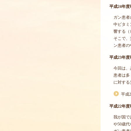
平成24年
ガン患者
中ビタミ
響する（
そこで、
ン患者の
平成23年
今回は、
患者は多
に対する
平成
平成22年
我が国で
や50歳
ガン患者