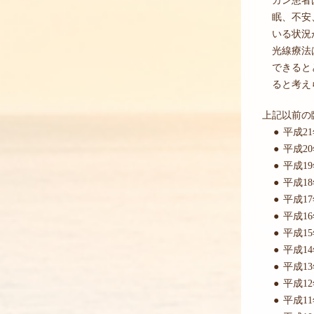
眠、不安
いる状況
光線療法
できると
ると考え
上記以前の
●
平成2
●
平成2
●
平成1
●
平成1
●
平成1
●
平成1
●
平成1
●
平成1
●
平成1
●
平成1
●
平成1