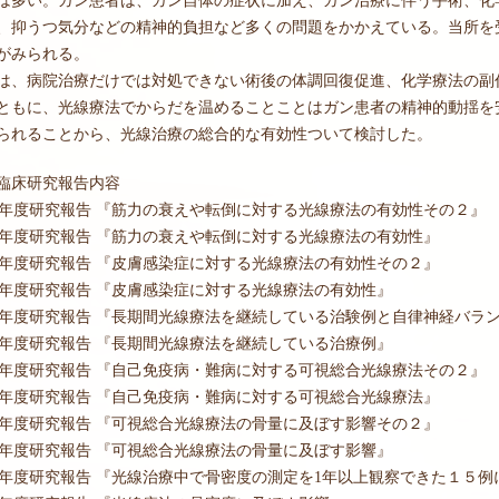
、抑うつ気分などの精神的負担など多くの問題をかかえている。当所を
がみられる。
は、病院治療だけでは対処できない術後の体調回復促進、化学療法の副
ともに、光線療法でからだを温めることことはガン患者の精神的動揺を
られることから、光線治療の総合的な有効性ついて検討した。
臨床研究報告内容
1年度研究報告 『筋力の衰えや転倒に対する光線療法の有効性その２』
0年度研究報告 『筋力の衰えや転倒に対する光線療法の有効性』
9年度研究報告 『皮膚感染症に対する光線療法の有効性その２』
8年度研究報告 『皮膚感染症に対する光線療法の有効性』
7年度研究報告 『長期間光線療法を継続している治験例と自律神経バラ
6年度研究報告 『長期間光線療法を継続している治療例』
5年度研究報告 『自己免疫病・難病に対する可視総合光線療法その２』
4年度研究報告 『自己免疫病・難病に対する可視総合光線療法』
3年度研究報告 『可視総合光線療法の骨量に及ぼす影響その２』
2年度研究報告 『可視総合光線療法の骨量に及ぼす影響』
1年度研究報告 『光線治療中で骨密度の測定を1年以上観察できた１５例