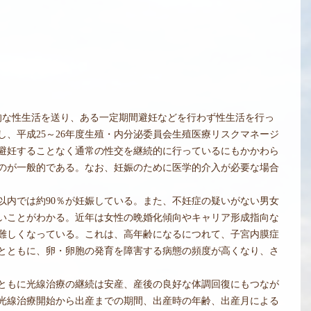
的な性生活を送り、ある一定期間避妊などを行わず性生活を行っ
、平成25～26年度生殖・内分泌委員会生殖医療リスクマネージ
避妊することなく通常の性交を継続的に行っているにもかかわら
のが一般的である。なお、妊娠のために医学的介入が必要な場合
以内では約90％が妊娠している。また、不妊症の疑いがない男女
ないことがわかる。近年は女性の晩婚化傾向やキャリア形成指向な
す難しくなっている。これは、高年齢になるにつれて、子宮内膜症
とともに、卵・卵胞の発育を障害する病態の頻度が高くなり、さ
ともに光線治療の継続は安産、産後の良好な体調回復にもつなが
光線治療開始から出産までの期間、出産時の年齢、出産月による