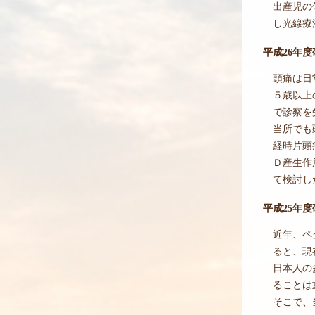
出産児の
し光線療
平成26年
頭痛は日
５歳以上
で診察を
当所でも
経時片頭
Ｄ産生作
て検討し
平成25年
近年、ペ
ると、現
日本人の
ることは
そこで、