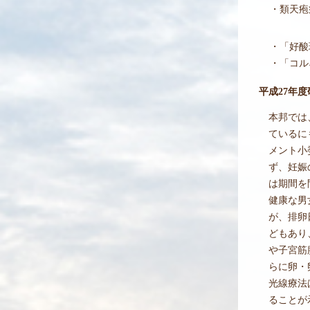
・
類天疱
・
「好酸
・
「コル
平成27年
本邦では
ているに
メント小
ず、妊娠
は期間を
健康な男
が、排卵
どもあり
や子宮筋
らに卵・
光線療法
ることが