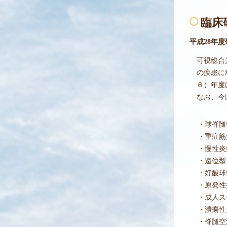
臨床
平成28年
可視総合
の疾患に
６）年度
なお、今
・
球脊髄
・
重症筋
・
慢性炎
・
遠位型
・
好酸球
・
原発性
・
成人ス
・
潰瘍性
・
脊髄空