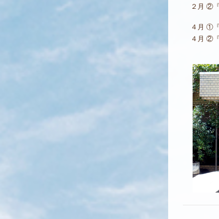
２月
②『
４月
①『胃
４月
②『