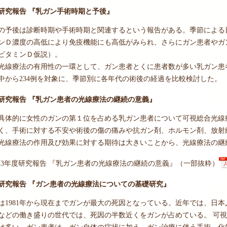
度研究報告 『乳ガン手術時期と予後』
の予後は診断時期や手術時期と関連するという報告がある。季節による
ンＤ濃度の高低により免疫機能にも高低がみられ、さらにガン患者やガ
ビタミンＤ仮説）。
光線療法の有用性の一環として、ガン患者とくに患者数が多い乳ガン患
中から234例を対象に、季節別に各年代の術後の経過を比較検討した。
度研究報告 『乳ガン患者の光線療法の継続の意義』
具体的に女性のガンの第１位を占める乳ガン患者について可視総合光線
く、手術に対する不安や術後の傷の痛みや抗ガン剤、ホルモン剤、放射
光線療法の作用及び効果に対する期待は大きいことから、光線療法の継
23年度研究報告 『乳ガン患者の光線療法の継続の意義』（一部抜粋）
度研究報告 『ガン患者の光線療法についての基礎研究』
は1981年から現在までガンが最大の死因となっている。近年では、日
代などの働き盛りの世代では、死因の半数近くをガンが占めている。 可
は多い。ガン患者は、ガン自体の症状に加え、ガン治療に伴う手術、化