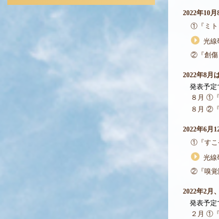
2022年1
①
『ミト
光線
②
『創傷
2022年8
発表予定で
８月
①『可
８月
②『
2022年6
①
『すこ
光線
②
『嗅覚
2022年2
発表予定で
２月
①『