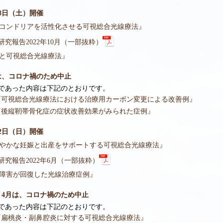
0月8日（土）開催
コンドリアを活性化させる可視総合光線療法』
研究報告2022年10月（一部抜粋）
と可視総合光線療法』
月は、コロナ禍のため中止
あった内容は下記のとおりです。
視総合光線療法における治療用カーボン変更による改善例』
後縦靭帯骨化症の症状改善効果がみられた症例』
月12日（日）開催
やかな妊娠と出産をサポートする可視総合光線療法』
研究報告2022年6月（一部抜粋）
障害が回復した光線治療症例』
月、4月は、コロナ禍のため中止
あった内容は下記のとおりです。
扁桃炎・副鼻腔炎に対する可視総合光線療法』